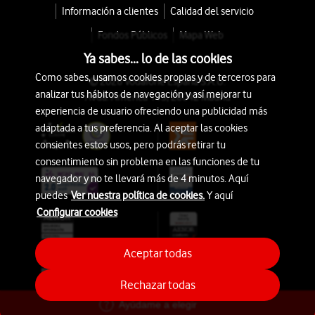
Información a clientes
Calidad del servicio
Fondos Públicos
Mapa Web
Ya sabes... lo de las cookies
Como sabes, usamos cookies propias y de terceros para
© 2026 Vodafone España S.A.U.
analizar tus hábitos de navegación y así mejorar tu
Avda. América 115, 28042 Madrid
experiencia de usuario ofreciendo una publicidad más
adaptada a tus preferencia. Al aceptar las cookies
consientes estos usos, pero podrás retirar tu
consentimiento sin problema en las funciones de tu
navegador y no te llevará más de 4 minutos. Aquí
puedes
Ver nuestra política de cookies.
Y aquí
Configurar cookies
Aceptar todas
Rechazar todas
Ayúdame a elegir