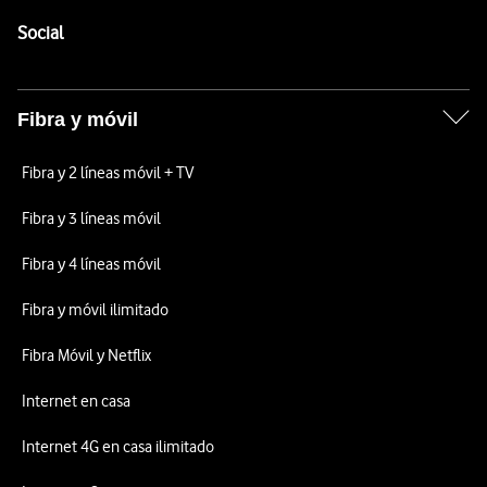
Pie de página de Vodafone
Enlaces a las redes sociales de Vodafone
Social
Fibra y móvil
Fibra y 2 líneas móvil + TV
Fibra y 3 líneas móvil
Fibra y 4 líneas móvil
Fibra y móvil ilimitado
Fibra Móvil y Netflix
Internet en casa
Internet 4G en casa ilimitado