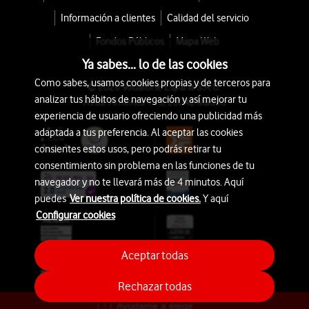
Información a clientes
Calidad del servicio
Fondos Públicos
Mapa Web
Ya sabes... lo de las cookies
Como sabes, usamos cookies propias y de terceros para
© 2026 Vodafone España S.A.U.
analizar tus hábitos de navegación y así mejorar tu
Avda. América 115, 28042 Madrid
experiencia de usuario ofreciendo una publicidad más
adaptada a tus preferencia. Al aceptar las cookies
consientes estos usos, pero podrás retirar tu
consentimiento sin problema en las funciones de tu
navegador y no te llevará más de 4 minutos. Aquí
puedes
Ver nuestra política de cookies.
Y aquí
Configurar cookies
Aceptar todas
Rechazar todas
Ayúdame a elegir