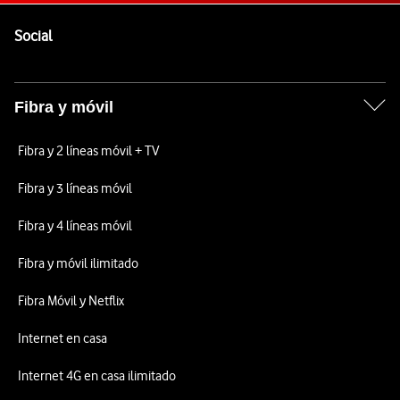
Pie de página de Vodafone
Enlaces a las redes sociales de Vodafone
Social
Fibra y móvil
Fibra y 2 líneas móvil + TV
Fibra y 3 líneas móvil
Fibra y 4 líneas móvil
Fibra y móvil ilimitado
Fibra Móvil y Netflix
Internet en casa
Internet 4G en casa ilimitado