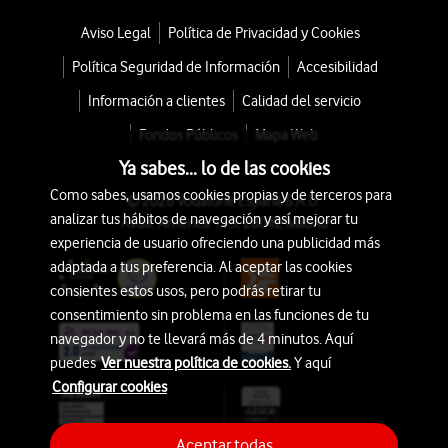
Aviso Legal
Política de Privacidad y Cookies
Política Seguridad de Información
Accesibilidad
Información a clientes
Calidad del servicio
Fondos Públicos
Mapa Web
Ya sabes... lo de las cookies
Como sabes, usamos cookies propias y de terceros para
© 2026 Vodafone España S.A.U.
analizar tus hábitos de navegación y así mejorar tu
Avda. América 115, 28042 Madrid
experiencia de usuario ofreciendo una publicidad más
adaptada a tus preferencia. Al aceptar las cookies
consientes estos usos, pero podrás retirar tu
consentimiento sin problema en las funciones de tu
navegador y no te llevará más de 4 minutos. Aquí
puedes
Ver nuestra política de cookies.
Y aquí
Configurar cookies
Aceptar todas