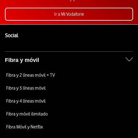
Ir a Mi Vodafone
Pie de página de Vodafone
Enlaces a las redes sociales de Vodafone
Social
Fibra y móvil
Fibra y 2 líneas móvil + TV
Fibra y 3 líneas móvil
Fibra y 4 líneas móvil
Fibra y móvil ilimitado
Fibra Móvil y Netflix