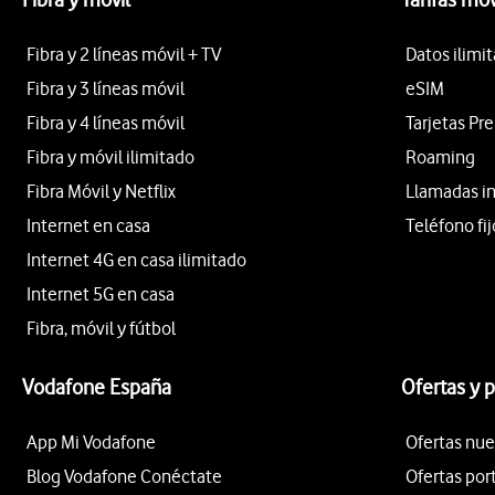
Fibra y 2 líneas móvil + TV
Datos ilimi
Fibra y 3 líneas móvil
eSIM
Fibra y 4 líneas móvil
Tarjetas Pr
Fibra y móvil ilimitado
Roaming
Fibra Móvil y Netflix
Llamadas i
Internet en casa
Teléfono fij
Internet 4G en casa ilimitado
Internet 5G en casa
Fibra, móvil y fútbol
Vodafone España
Ofertas y 
App Mi Vodafone
Ofertas nue
Blog Vodafone Conéctate
Ofertas por