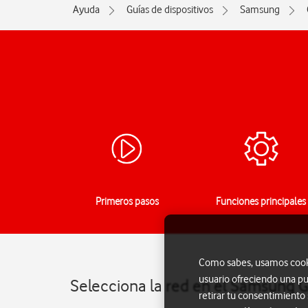
Ayuda
Guías de dispositivos
Samsung
Primeros pasos
Funciones principales
Como sabes, usamos cookie
usuario ofreciendo una pu
Selecciona la red en el Samsung 
retirar tu consentimiento