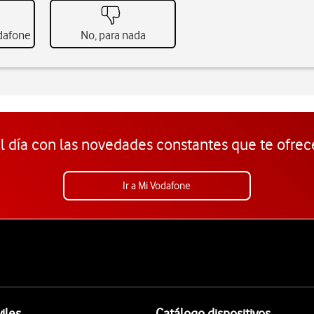
odafone
No, para nada
l día con las novedades constantes que te ofrec
Ir a Mi Vodafone
iles
Catálogo dispositivos