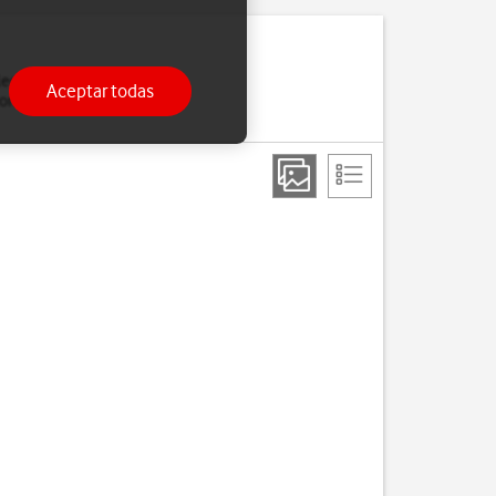
leccionar una red
Aceptar todas
nexión si sales del área