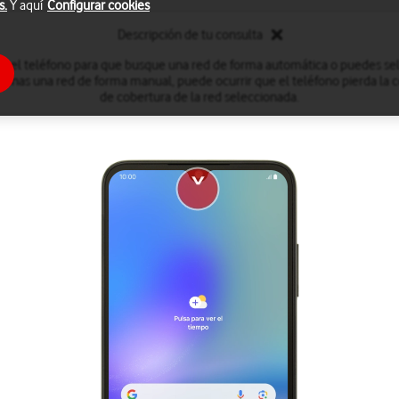
s.
Y aquí
Configurar cookies
Descripción de tu consulta
r el teléfono para que busque una red de forma automática o puedes se
onas una red de forma manual, puede ocurrir que el teléfono pierda la co
de cobertura de la red seleccionada.