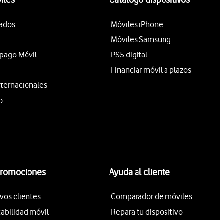
tados
Móviles iPhone
Móviles Samsung
epago Móvil
PS5 digital
Financiar móvil a plazos
nternacionales
o
promociones
Ayuda al cliente
vos clientes
Comparador de móviles
tabilidad móvil
Repara tu dispositivo