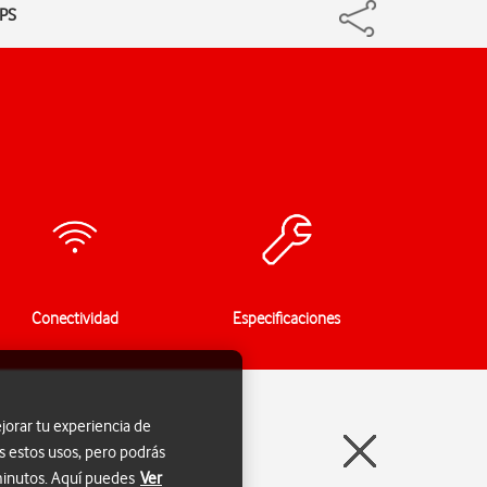
GPS
Conectividad
Especificaciones
jorar tu experiencia de
s estos usos, pero podrás
 minutos. Aquí puedes
Ver