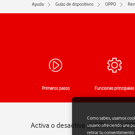
Ayuda
Guías de dispositivos
OPPO
Ren
Primeros pasos
Funciones principales
Como sabes, usamos cookie
Activa o desactiva el GPS en el O
usuario ofreciendo una pu
retirar tu consentimiento