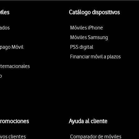
iles
Catálogo dispositivos
tados
Móviles iPhone
Móviles Samsung
epago Móvil
PS5 digital
Financiar móvil a plazos
nternacionales
o
promociones
Ayuda al cliente
vos clientes
Comparador de móviles