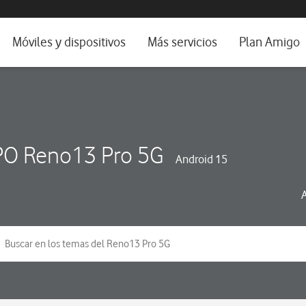
da e idioma
Móviles y dispositivos
Más servicios
Plan Amigo
fone TV
Móviles
Alianza Vodafone e Iberdrola
il 5G
Imagen y Sonido
Servicios avanzados
tura
Ver todos
O Reno13 Pro 5G
Android 15
dencias