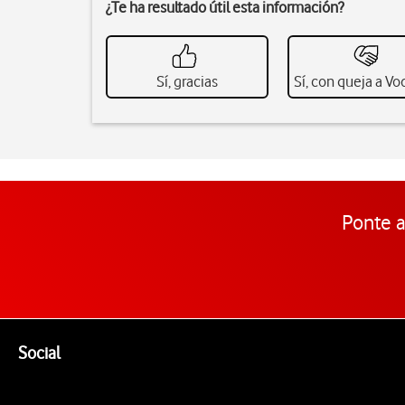
¿Te ha resultado útil esta información?
Sí, gracias
Sí, con queja a V
Ponte a
Pie de página de Vodafone
Enlaces a las redes sociales de Vodafone
Social