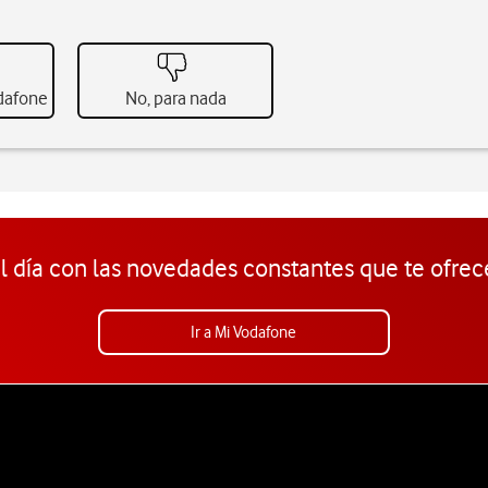
odafone
No, para nada
l día con las novedades constantes que te ofrec
Ir a Mi Vodafone