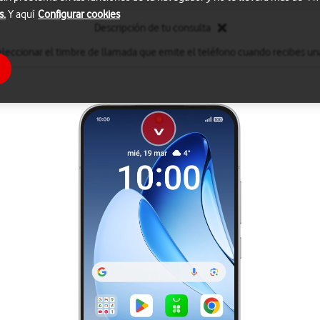
s.
Y aquí
Configurar cookies
Descripción de tu consulta
leccionar el timbre de llamada que emite el teléfono cuando recibes un