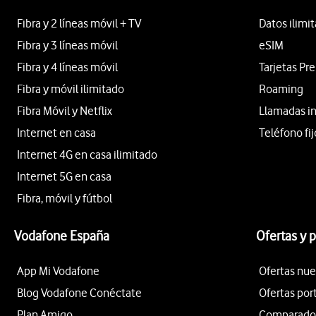
Fibra y 2 líneas móvil + TV
Datos ilimi
Fibra y 3 líneas móvil
eSIM
Fibra y 4 líneas móvil
Tarjetas Pr
Fibra y móvil ilimitado
Roaming
Fibra Móvil y Netflix
Llamadas i
Internet en casa
Teléfono fij
Internet 4G en casa ilimitado
Internet 5G en casa
Fibra, móvil y fútbol
Vodafone España
Ofertas y 
App Mi Vodafone
Ofertas nue
Blog Vodafone Conéctate
Ofertas por
Plan Amigo
Comparador 