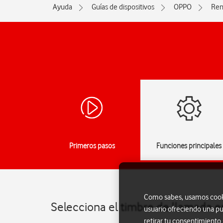
Ayuda
Guías de dispositivos
OPPO
Ren
Primeros pasos
Funciones principales
Como sabes, usamos cookie
Selecciona el timbre de llamada 
usuario ofreciendo una pu
retirar tu consentimiento