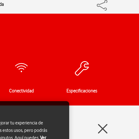
da
Conectividad
Especificaciones
jorar tu experiencia de
s estos usos, pero podrás
 minutos. Aquí puedes
Ver