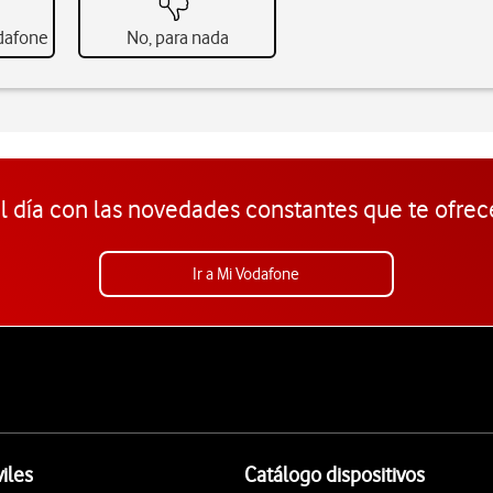
odafone
No, para nada
l día con las novedades constantes que te ofrec
Ir a Mi Vodafone
iles
Catálogo dispositivos