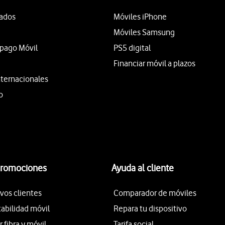
tados
Móviles iPhone
Móviles Samsung
epago Móvil
PS5 digital
Financiar móvil a plazos
nternacionales
o
promociones
Ayuda al cliente
vos clientes
Comparador de móviles
tabilidad móvil
Repara tu dispositivo
fibra y móvil
Tarifa social