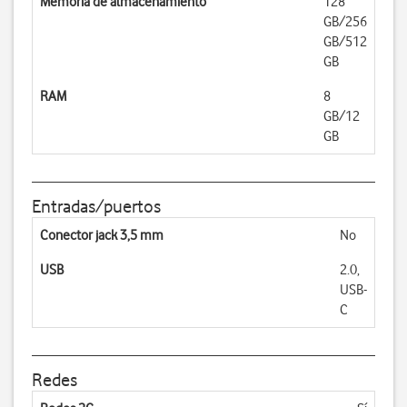
Memoria de almacenamiento
128
GB/256
GB/512
GB
RAM
8
GB/12
GB
Entradas/puertos
Conector jack 3,5 mm
No
USB
2.0,
USB-
C
Redes