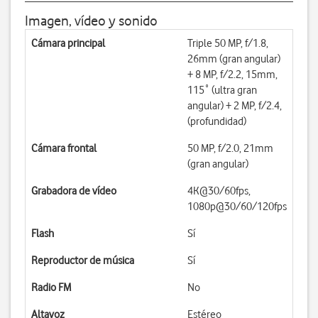
Imagen, vídeo y sonido
Cámara principal
Triple 50 MP, f/1.8,
26mm (gran angular)
+ 8 MP, f/2.2, 15mm,
115˚ (ultra gran
angular) + 2 MP, f/2.4,
(profundidad)
Cámara frontal
50 MP, f/2.0, 21mm
(gran angular)
Grabadora de vídeo
4K@30/60fps,
1080p@30/60/120fps
Flash
Sí
Reproductor de música
Sí
Radio FM
No
Altavoz
Estéreo