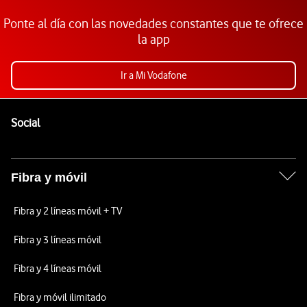
Ponte al día con las novedades constantes que te ofrece
la app
Ir a Mi Vodafone
Pie de página de Vodafone
Enlaces a las redes sociales de Vodafone
Social
Fibra y móvil
Fibra y 2 líneas móvil + TV
Fibra y 3 líneas móvil
Fibra y 4 líneas móvil
Fibra y móvil ilimitado