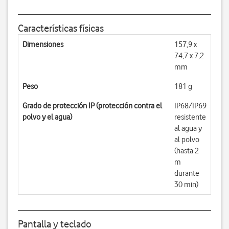
Características físicas
Dimensiones
157,9 x
74,7 x 7,2
mm
Peso
181 g
Grado de protección IP (protección contra el
IP68/IP69
polvo y el agua)
resistente
al agua y
al polvo
(hasta 2
m
durante
30 min)
Pantalla y teclado