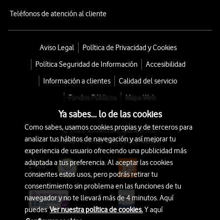
Teléfonos de atención al cliente
Aviso Legal
Política de Privacidad y Cookies
Política Seguridad de Información
Accesibilidad
Información a clientes
Calidad del servicio
Fondos Públicos
Mapa Web
Ya sabes... lo de las cookies
Como sabes, usamos cookies propias y de terceros para
© 2026 Vodafone España S.A.U.
analizar tus hábitos de navegación y así mejorar tu
Avda. América 115, 28042 Madrid
experiencia de usuario ofreciendo una publicidad más
adaptada a tus preferencia. Al aceptar las cookies
consientes estos usos, pero podrás retirar tu
consentimiento sin problema en las funciones de tu
navegador y no te llevará más de 4 minutos. Aquí
puedes
Ver nuestra política de cookies.
Y aquí