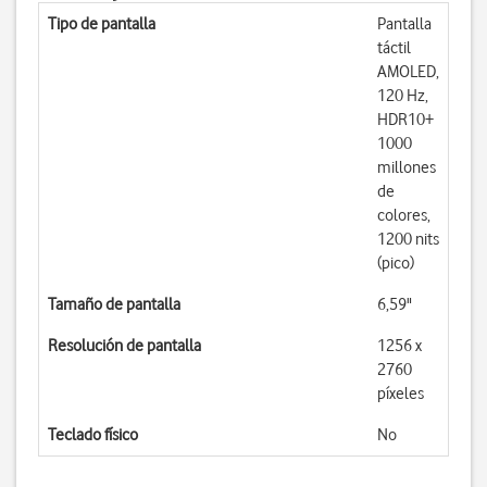
Tipo de pantalla
Pantalla
táctil
AMOLED,
120 Hz,
HDR10+
1000
millones
de
colores,
1200 nits
(pico)
Tamaño de pantalla
6,59"
Resolución de pantalla
1256 x
2760
píxeles
Teclado físico
No