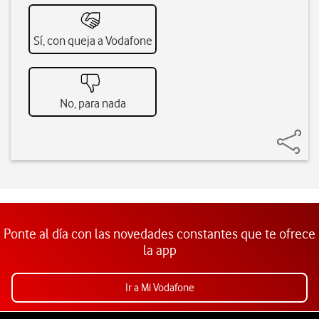
Sí, con queja a Vodafone
No, para nada
Ponte al día con las novedades constantes que te ofrece
la app
Ir a Mi Vodafone
Pie de página de Vodafone