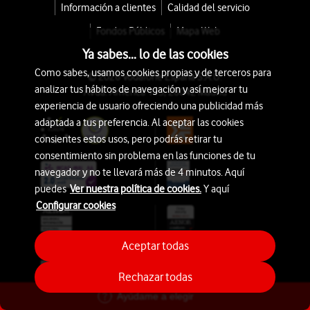
Información a clientes
Calidad del servicio
Fondos Públicos
Mapa Web
Ya sabes... lo de las cookies
Como sabes, usamos cookies propias y de terceros para
© 2026 Vodafone España S.A.U.
analizar tus hábitos de navegación y así mejorar tu
Avda. América 115, 28042 Madrid
experiencia de usuario ofreciendo una publicidad más
adaptada a tus preferencia. Al aceptar las cookies
consientes estos usos, pero podrás retirar tu
consentimiento sin problema en las funciones de tu
navegador y no te llevará más de 4 minutos. Aquí
puedes
Ver nuestra política de cookies.
Y aquí
Configurar cookies
Aceptar todas
Rechazar todas
Ayúdame a elegir