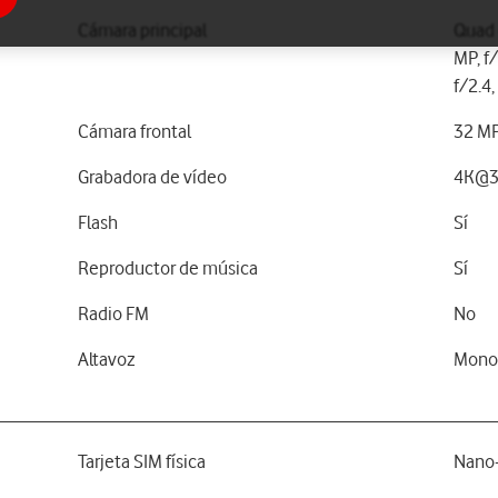
Cámara principal
Quad 
MP, f/
f/2.4,
Cámara frontal
32 MP
Grabadora de vídeo
4K@3
Flash
Sí
Reproductor de música
Sí
Radio FM
No
Altavoz
Mon
Tarjeta SIM física
Nano-