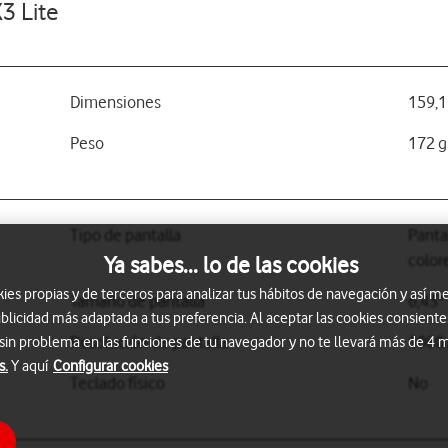
3 Lite
Dimensiones
159,1
Peso
172 g
Tipo de pantalla
Panta
color
Ya sabes... lo de las cookies
s propias y de terceros para analizar tus hábitos de navegación y así me
Tamaño de pantalla
6,43"
blicidad más adaptada a tus preferencia. Al aceptar las cookies consiente
Resolución de pantalla
1080 
 sin problema en las funciones de tu navegador y no te llevará más de 4
s.
Y aquí
Configurar cookies
Teclado físico
No