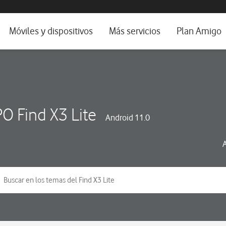
da e idioma
Móviles y dispositivos
Más servicios
Plan Amigo
fone TV
Móviles
Alianza Vodafone e Iberdrola
il 5G
Imagen y Sonido
Servicios avanzados
tura
Ver todos
O Find X3 Lite
Android 11.0
dencias