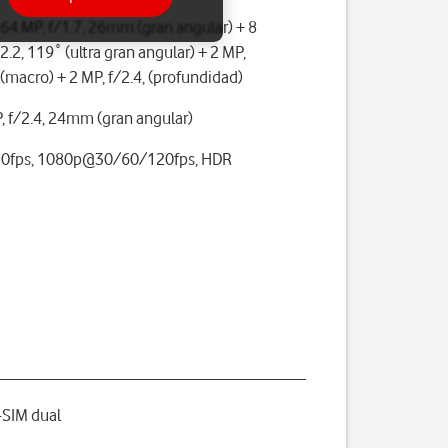
64 MP, f/1.7, 26mm (gran angular) + 8
2.2, 119˚ (ultra gran angular) + 2 MP,
 (macro) + 2 MP, f/2.4, (profundidad)
, f/2.4, 24mm (gran angular)
0fps, 1080p@30/60/120fps, HDR
o
SIM dual