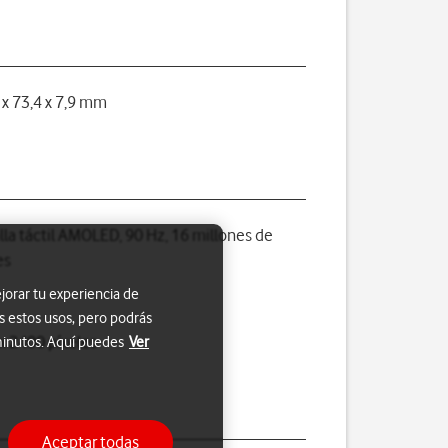
 x 73,4 x 7,9 mm
lla táctil AMOLED, 90 Hz, 16 millones de
es
jorar tu experiencia de
s estos usos, pero podrás
x 2400 píxeles
 minutos. Aquí puedes
Ver
Aceptar todas