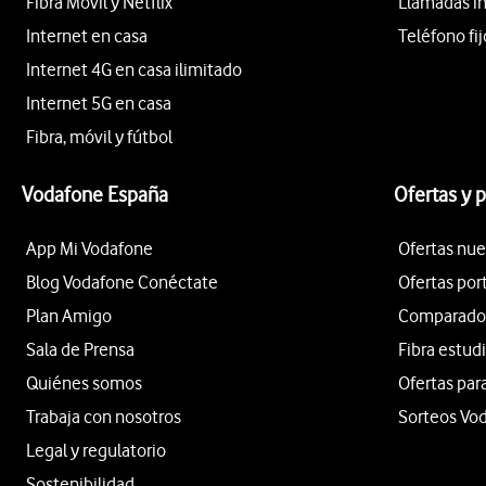
Fibra Móvil y Netflix
Llamadas i
Internet en casa
Teléfono fij
Internet 4G en casa ilimitado
Internet 5G en casa
Fibra, móvil y fútbol
Vodafone España
Ofertas y 
App Mi Vodafone
Ofertas nue
Blog Vodafone Conéctate
Ofertas por
Plan Amigo
Comparador 
Sala de Prensa
Fibra estud
Quiénes somos
Ofertas par
Trabaja con nosotros
Sorteos Vo
Legal y regulatorio
Sostenibilidad