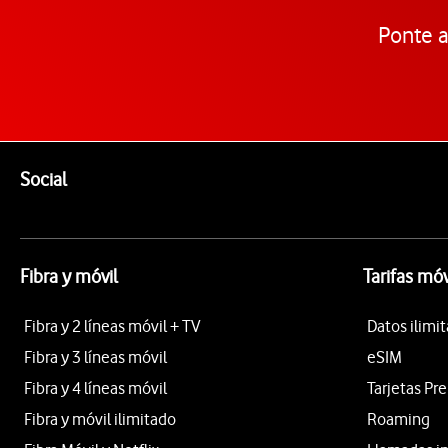
Ponte a
Pie de página de Vodafone
Enlaces a las redes sociales de Vodafone
Social
Fibra y móvil
Tarifas móv
Fibra y 2 líneas móvil + TV
Datos ilimi
Fibra y 3 líneas móvil
eSIM
Fibra y 4 líneas móvil
Tarjetas Pr
Fibra y móvil ilimitado
Roaming