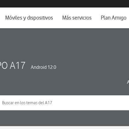
da e idioma
Móviles y dispositivos
Más servicios
Plan Amigo
fone TV
Móviles
Alianza Vodafone e Iberdrola
il 5G
Imagen y Sonido
Servicios avanzados
tura
Ver todos
O A17
Android 12.0
dencias