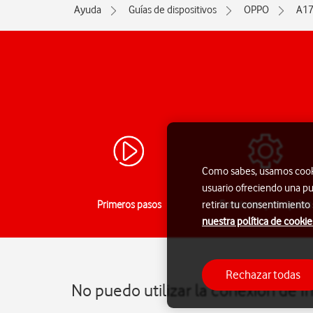
Ayuda
Guías de dispositivos
OPPO
A1
Como sabes, usamos cookie
usuario ofreciendo una pu
Primeros pasos
Funciones principales
retirar tu consentimiento
nuestra política de cookie
Rechazar todas
No puedo utilizar la conexión de 