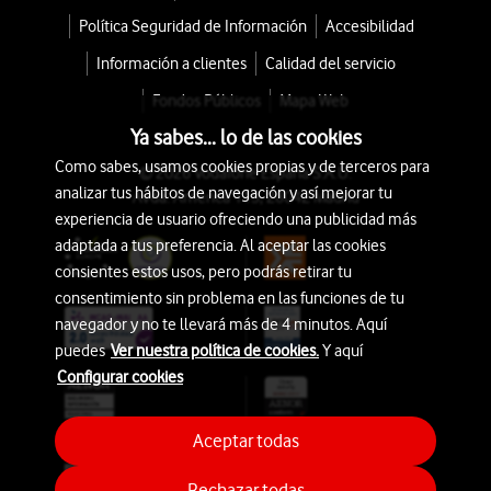
Política Seguridad de Información
Accesibilidad
Información a clientes
Calidad del servicio
Fondos Públicos
Mapa Web
Ya sabes... lo de las cookies
Como sabes, usamos cookies propias y de terceros para
© 2026 Vodafone España S.A.U.
analizar tus hábitos de navegación y así mejorar tu
Avda. América 115, 28042 Madrid
experiencia de usuario ofreciendo una publicidad más
adaptada a tus preferencia. Al aceptar las cookies
consientes estos usos, pero podrás retirar tu
consentimiento sin problema en las funciones de tu
navegador y no te llevará más de 4 minutos. Aquí
puedes
Ver nuestra política de cookies.
Y aquí
Configurar cookies
Aceptar todas
Rechazar todas