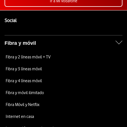
Ir a Mi Vodafone
Pie de página de Vodafone
Enlaces a las redes sociales de Vodafone
Social
Fibra y móvil
Fibra y 2 líneas móvil + TV
Fibra y 3 líneas móvil
Fibra y 4 líneas móvil
Fibra y móvil ilimitado
Fibra Móvil y Netflix
Internet en casa