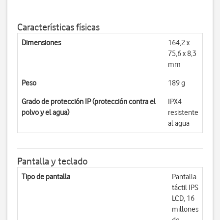
Características físicas
Dimensiones
164,2 x
75,6 x 8,3
mm
Peso
189 g
Grado de protección IP (protección contra el
IPX4
polvo y el agua)
resistente
al agua
Pantalla y teclado
Tipo de pantalla
Pantalla
táctil IPS
LCD, 16
millones