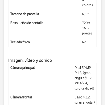
de
colores
Tamaño de pantalla
6,56"
Resolución de pantalla
720 x
1612
píxeles
Teclado físico
No
Imagen, vídeo y sonido
Cámara principal
Dual 50 MP,
f/1.8, (gran
angular) + 2
MP, f/2.4,
(profundidad)
Cámara frontal
5 MP, f/2.2,
(gran angular)