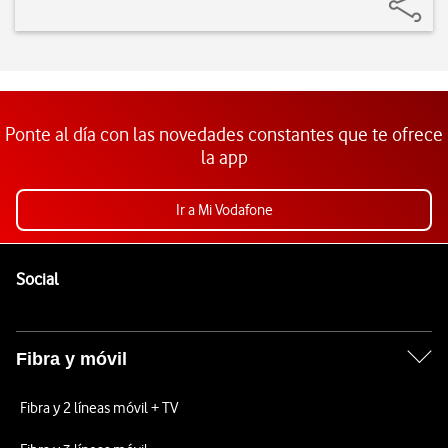
Ponte al día con las novedades constantes que te ofrece
la app
Ir a Mi Vodafone
Pie de página de Vodafone
Enlaces a las redes sociales de Vodafone
Social
Fibra y móvil
Fibra y 2 líneas móvil + TV