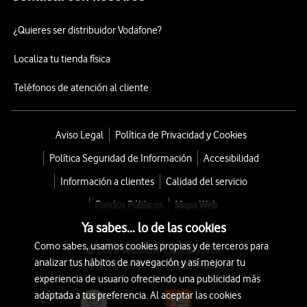
¿Quieres ser distribuidor Vodafone?
Localiza tu tienda física
Teléfonos de atención al cliente
Aviso Legal
Política de Privacidad y Cookies
Política Seguridad de Información
Accesibilidad
Información a clientes
Calidad del servicio
Fondos Públicos
Mapa Web
Ya sabes... lo de las cookies
Como sabes, usamos cookies propias y de terceros para
© 2026 Vodafone España S.A.U.
analizar tus hábitos de navegación y así mejorar tu
Avda. América 115, 28042 Madrid
experiencia de usuario ofreciendo una publicidad más
adaptada a tus preferencia. Al aceptar las cookies