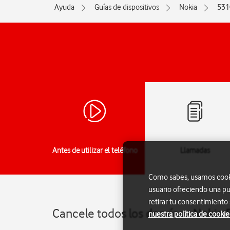
Ayuda
Guías de dispositivos
Nokia
531
Antes de utilizar el teléfono
Llamadas
Como sabes, usamos cookie
usuario ofreciendo una pu
retirar tu consentimiento
Cancele todos los desvíos - Nokia
nuestra política de cookie