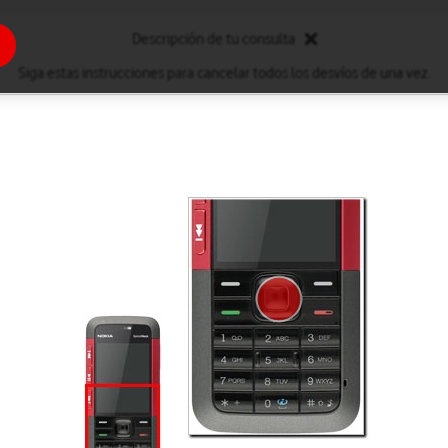
Descripción de tu consulta
Siga estas instrucciones para cancelar todos los desvíos de una vez.