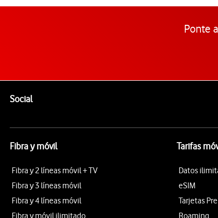
Ponte a
Pie de página de Vodafone
Enlaces a las redes sociales de Vodafone
Social
Fibra y móvil
Tarifas móv
Fibra y 2 líneas móvil + TV
Datos ilimi
Fibra y 3 líneas móvil
eSIM
Fibra y 4 líneas móvil
Tarjetas Pr
Fibra y móvil ilimitado
Roaming