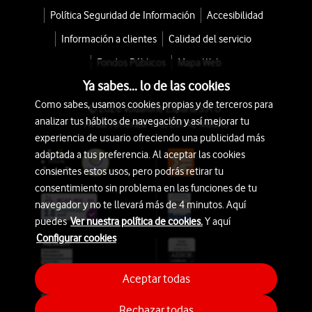
Política Seguridad de Información
Accesibilidad
Información a clientes
Calidad del servicio
Fondos Públicos
Mapa Web
Ya sabes... lo de las cookies
Como sabes, usamos cookies propias y de terceros para
© 2026 Vodafone España S.A.U.
analizar tus hábitos de navegación y así mejorar tu
Avda. América 115, 28042 Madrid
experiencia de usuario ofreciendo una publicidad más
adaptada a tus preferencia. Al aceptar las cookies
consientes estos usos, pero podrás retirar tu
consentimiento sin problema en las funciones de tu
navegador y no te llevará más de 4 minutos. Aquí
puedes
Ver nuestra política de cookies.
Y aquí
Configurar cookies
Aceptar todas
Rechazar todas