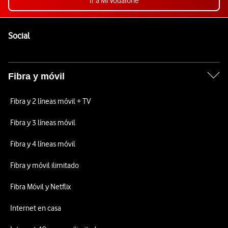
Ir a Mi Vodafone
Pie de página de Vodafone
Enlaces a las redes sociales de Vodafone
Social
Fibra y móvil
Fibra y 2 líneas móvil + TV
Fibra y 3 líneas móvil
Fibra y 4 líneas móvil
Fibra y móvil ilimitado
Fibra Móvil y Netflix
Internet en casa