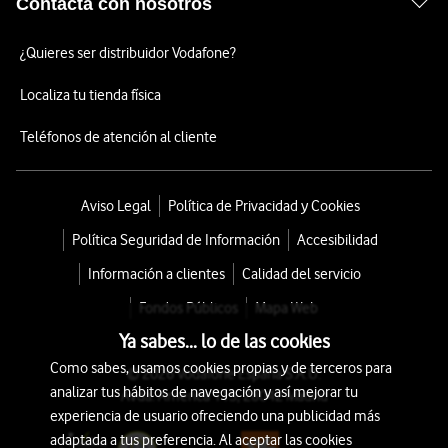
Contacta con nosotros
¿Quieres ser distribuidor Vodafone?
Localiza tu tienda física
Teléfonos de atención al cliente
Aviso Legal
Política de Privacidad y Cookies
Política Seguridad de Información
Accesibilidad
Información a clientes
Calidad del servicio
Fondos Públicos
Mapa Web
Ya sabes... lo de las cookies
Como sabes, usamos cookies propias y de terceros para
© 2026 Vodafone España S.A.U.
analizar tus hábitos de navegación y así mejorar tu
Avda. América 115, 28042 Madrid
experiencia de usuario ofreciendo una publicidad más
adaptada a tus preferencia. Al aceptar las cookies