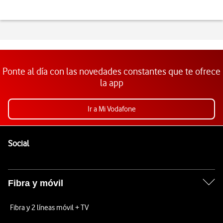
Ponte al día con las novedades constantes que te ofrece
la app
Ir a Mi Vodafone
Pie de página de Vodafone
Enlaces a las redes sociales de Vodafone
Social
Fibra y móvil
Fibra y 2 líneas móvil + TV