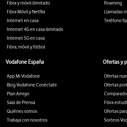
Fibra y móvil ilimitado
Roaming
Fibra Móvil y Netflix
Llamadas i
Internet en casa
Teléfono fij
Internet 4G en casa ilimitado
Internet 5G en casa
Fibra, móvil y fútbol
Vodafone España
Ofertas y 
App Mi Vodafone
Ofertas nue
Blog Vodafone Conéctate
Ofertas por
Plan Amigo
Comparador 
Sala de Prensa
Fibra estud
Quiénes somos
Ofertas par
Trabaja con nosotros
Sorteos Vo