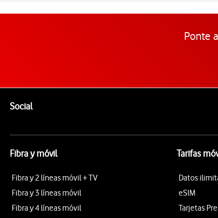
Ponte a
Pie de página de Vodafone
Enlaces a las redes sociales de Vodafone
Social
Fibra y móvil
Tarifas móv
Fibra y 2 líneas móvil + TV
Datos ilimi
Fibra y 3 líneas móvil
eSIM
Fibra y 4 líneas móvil
Tarjetas Pr