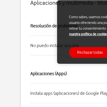
Aplicaciones y multimedia - Mo
Como sabes, usamos cookie
usuario ofreciendo una pu
Resolución de problemas
retirar tu consentimiento
nuestra política de cookie
No puedo instalar una app
Rechazar todas
Aplicaciones (Apps)
Instala apps (aplicaciones) de Google Pla