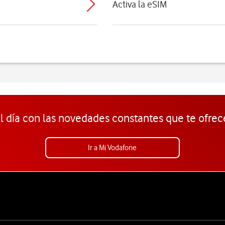
Activa la eSIM
l día con las novedades constantes que te ofrec
Ir a Mi Vodafone