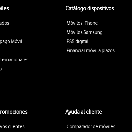
iles
Catálogo dispositivos
tados
Móviles iPhone
Móviles Samsung
epago Móvil
PS5 digital
Financiar móvil a plazos
nternacionales
o
promociones
Ayuda al cliente
vos clientes
Comparador de móviles