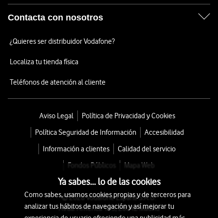
Contacta con nosotros
¿Quieres ser distribuidor Vodafone?
Localiza tu tienda física
Teléfonos de atención al cliente
Aviso Legal
Política de Privacidad y Cookies
Política Seguridad de Información
Accesibilidad
Información a clientes
Calidad del servicio
Fondos Públicos
Mapa Web
Ya sabes... lo de las cookies
Como sabes, usamos cookies propias y de terceros para
© 2026 Vodafone España S.A.U.
analizar tus hábitos de navegación y así mejorar tu
Avda. América 115, 28042 Madrid