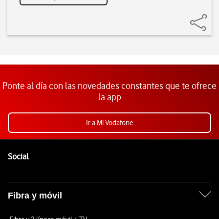
Ponte al día con las novedades constantes que te ofrece
la app
Ir a Mi Vodafone
Pie de página de Vodafone
Enlaces a las redes sociales de Vodafone
Social
Fibra y móvil