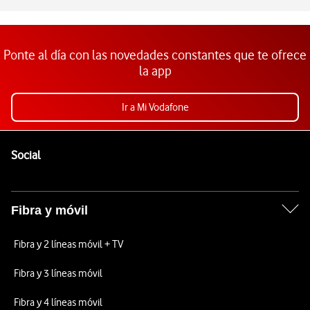
Ponte al día con las novedades constantes que te ofrece
la app
Ir a Mi Vodafone
Pie de página de Vodafone
Enlaces a las redes sociales de Vodafone
Social
Fibra y móvil
Fibra y 2 líneas móvil + TV
Fibra y 3 líneas móvil
Fibra y 4 líneas móvil