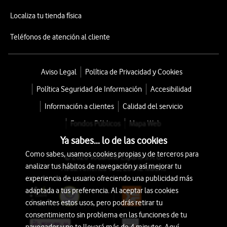
Localiza tu tienda física
Teléfonos de atención al cliente
Aviso Legal
Política de Privacidad y Cookies
Política Seguridad de Información
Accesibilidad
Información a clientes
Calidad del servicio
Fondos Públicos
Mapa Web
Ya sabes... lo de las cookies
Como sabes, usamos cookies propias y de terceros para
© 2026 Vodafone España S.A.U.
analizar tus hábitos de navegación y así mejorar tu
Avda. América 115, 28042 Madrid
experiencia de usuario ofreciendo una publicidad más
adaptada a tus preferencia. Al aceptar las cookies
consientes estos usos, pero podrás retirar tu
consentimiento sin problema en las funciones de tu