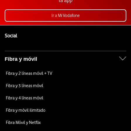
la app
Ir a Mi Vodafone
Pie de página de Vodafone
Enlaces a las redes sociales de Vodafone
Social
Fibra y móvil
Fibra y 2 líneas móvil + TV
Fibra y 3 líneas móvil
Fibra y 4 líneas móvil
Fibra y móvil ilimitado
Fibra Móvil y Netflix