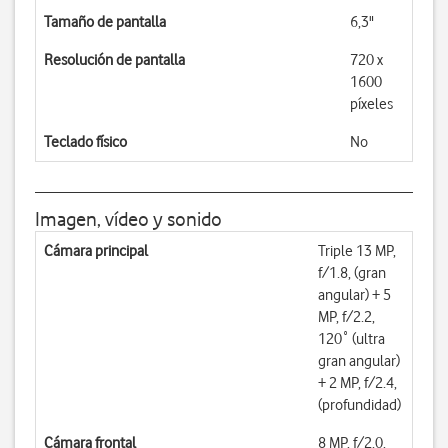
Tamaño de pantalla
6,3"
Resolución de pantalla
720 x
1600
píxeles
Teclado físico
No
Imagen, vídeo y sonido
Cámara principal
Triple 13 MP,
f/1.8, (gran
angular) + 5
MP, f/2.2,
120˚ (ultra
gran angular)
+ 2 MP, f/2.4,
(profundidad)
Cámara frontal
8 MP, f/2.0,