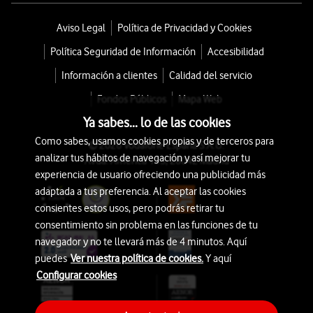
Aviso Legal
Política de Privacidad y Cookies
Política Seguridad de Información
Accesibilidad
Información a clientes
Calidad del servicio
Fondos Públicos
Mapa Web
Ya sabes... lo de las cookies
Como sabes, usamos cookies propias y de terceros para
© 2026 Vodafone España S.A.U.
analizar tus hábitos de navegación y así mejorar tu
Avda. América 115, 28042 Madrid
experiencia de usuario ofreciendo una publicidad más
adaptada a tus preferencia. Al aceptar las cookies
consientes estos usos, pero podrás retirar tu
consentimiento sin problema en las funciones de tu
navegador y no te llevará más de 4 minutos. Aquí
puedes
Ver nuestra política de cookies.
Y aquí
Configurar cookies