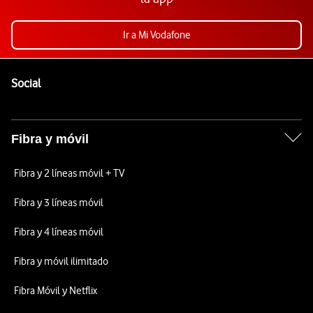
Ir a Mi Vodafone
Pie de página de Vodafone
Enlaces a las redes sociales de Vodafone
Social
Fibra y móvil
Fibra y 2 líneas móvil + TV
Fibra y 3 líneas móvil
Fibra y 4 líneas móvil
Fibra y móvil ilimitado
Fibra Móvil y Netflix