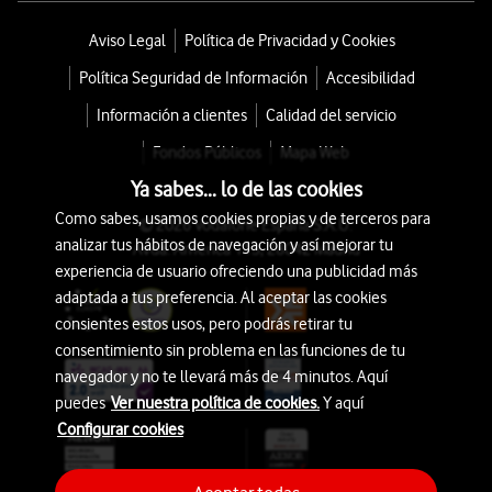
Aviso Legal
Política de Privacidad y Cookies
Política Seguridad de Información
Accesibilidad
Información a clientes
Calidad del servicio
Fondos Públicos
Mapa Web
Ya sabes... lo de las cookies
Como sabes, usamos cookies propias y de terceros para
© 2026 Vodafone España S.A.U.
analizar tus hábitos de navegación y así mejorar tu
Avda. América 115, 28042 Madrid
experiencia de usuario ofreciendo una publicidad más
adaptada a tus preferencia. Al aceptar las cookies
consientes estos usos, pero podrás retirar tu
consentimiento sin problema en las funciones de tu
navegador y no te llevará más de 4 minutos. Aquí
puedes
Ver nuestra política de cookies.
Y aquí
Configurar cookies