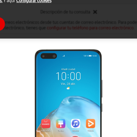
s.
Y aquí
Configurar cookies
Descripción de tu consulta
 correos electrónicos desde tus cuentas de correo electrónico. Para poder
electrónico, tienes que
configurar tu teléfono para correo electrónico
.