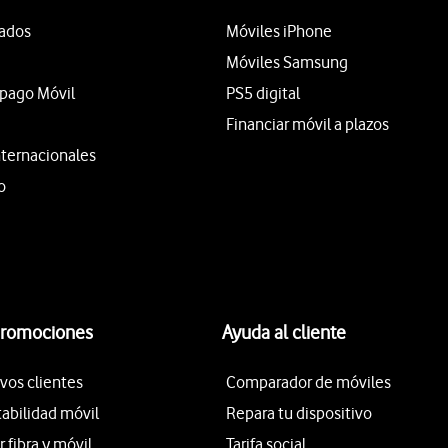
tados
Móviles iPhone
Móviles Samsung
epago Móvil
PS5 digital
Financiar móvil a plazos
nternacionales
o
promociones
Ayuda al cliente
vos clientes
Comparador de móviles
tabilidad móvil
Repara tu dispositivo
fibra y móvil
Tarifa social