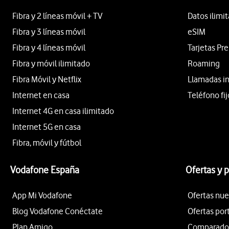
Fibra y 2 líneas móvil + TV
Datos ilimi
Fibra y 3 líneas móvil
eSIM
Fibra y 4 líneas móvil
Tarjetas Pr
Fibra y móvil ilimitado
Roaming
Fibra Móvil y Netflix
Llamadas i
Internet en casa
Teléfono fij
Internet 4G en casa ilimitado
Internet 5G en casa
Fibra, móvil y fútbol
Vodafone España
Ofertas y 
App Mi Vodafone
Ofertas nue
Blog Vodafone Conéctate
Ofertas por
Plan Amigo
Comparador 