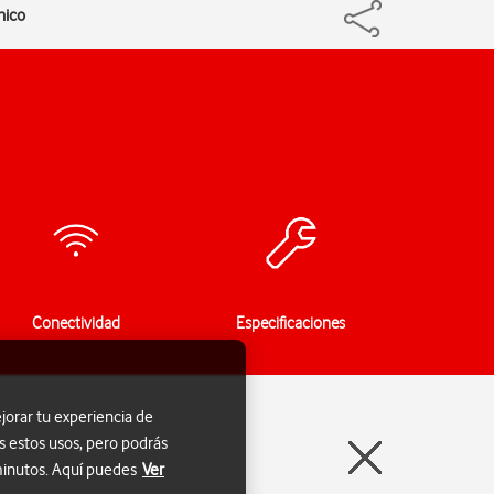
nico
Conectividad
Especificaciones
jorar tu experiencia de
s estos usos, pero podrás
 minutos. Aquí puedes
Ver