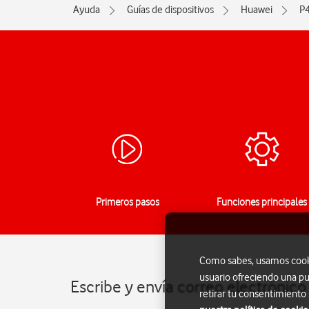
Ayuda
Guías de dispositivos
Huawei
P4
Primeros pasos
Funciones principales
Como sabes, usamos cookie
usuario ofreciendo una pu
Escribe y envía correo electrónic
retirar tu consentimiento