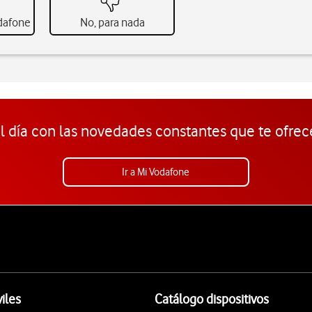
odafone
No, para nada
l día con las novedades constantes que te ofrec
Ir a Mi Vodafone
iles
Catálogo dispositivos