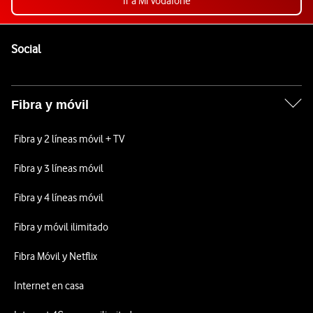
Ir a Mi Vodafone
Pie de página de Vodafone
Enlaces a las redes sociales de Vodafone
Social
Fibra y móvil
Fibra y 2 líneas móvil + TV
Fibra y 3 líneas móvil
Fibra y 4 líneas móvil
Fibra y móvil ilimitado
Fibra Móvil y Netflix
Internet en casa