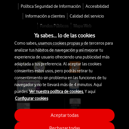
Política Seguridad de Información
Accesibilidad
Información a clientes
Calidad del servicio
Fondos Públicos
Mapa Web
Ya sabes... lo de las cookies
Como sabes, usamos cookies propias y de terceros para
© 2026 Vodafone España S.A.U.
analizar tus hábitos de navegación y así mejorar tu
Avda. América 115, 28042 Madrid
experiencia de usuario ofreciendo una publicidad más
adaptada a tus preferencia. Al aceptar las cookies
consientes estos usos, pero podrás retirar tu
consentimiento sin problema en las funciones de tu
navegador y no te llevará más de 4 minutos. Aquí
puedes
Ver nuestra política de cookies.
Y aquí
Configurar cookies
Aceptar todas
Rechazar todas