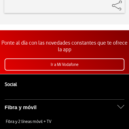
Ponte al día con las novedades constantes que te ofrece
la app
Ir a Mi Vodafone
Pie de página de Vodafone
Enlaces a las redes sociales de Vodafone
Social
Fibra y móvil
Fibra y 2 líneas móvil + TV