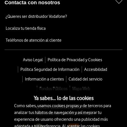
Contacta con nosotros
¿Quieres ser distribuidor Vodafone?
Localiza tu tienda física
Teléfonos de atención al cliente
Aviso Legal
Política de Privacidad y Cookies
Política Seguridad de Información
Accesibilidad
Información a clientes
Calidad del servicio
Fondos Públicos
Mapa Web
Ya sabes... lo de las cookies
Como sabes, usamos cookies propias y de terceros para
© 2026 Vodafone España S.A.U.
analizar tus hábitos de navegación y así mejorar tu
Avda. América 115, 28042 Madrid
experiencia de usuario ofreciendo una publicidad más
adaptada a tus preferencia. Al aceptar las cookies