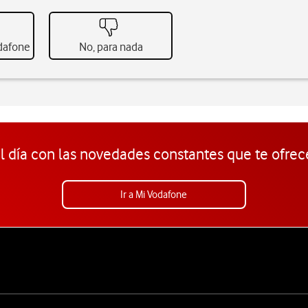
odafone
No, para nada
l día con las novedades constantes que te ofrec
Ir a Mi Vodafone