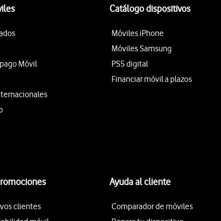
iles
Catálogo dispositivos
tados
Móviles iPhone
Móviles Samsung
epago Móvil
PS5 digital
Financiar móvil a plazos
nternacionales
o
promociones
Ayuda al cliente
vos clientes
Comparador de móviles