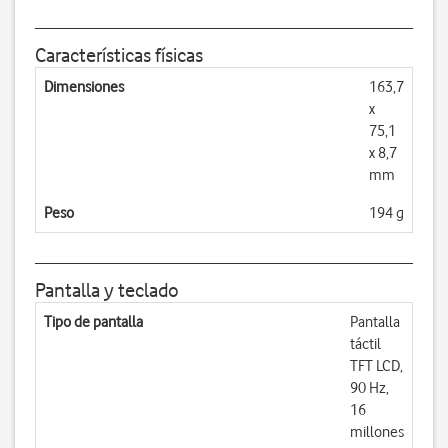
Características físicas
Dimensiones
163,7
x
75,1
x 8,7
mm
Peso
194 g
Pantalla y teclado
Tipo de pantalla
Pantalla
táctil
TFT LCD,
90 Hz,
16
millones