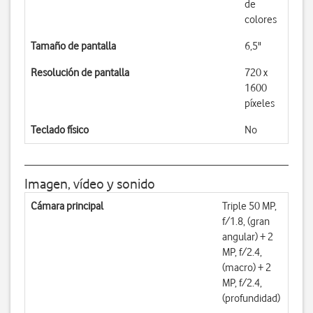
de
colores
Tamaño de pantalla
6,5"
Resolución de pantalla
720 x
1600
píxeles
Teclado físico
No
Imagen, vídeo y sonido
Cámara principal
Triple 50 MP,
f/1.8, (gran
angular) + 2
MP, f/2.4,
(macro) + 2
MP, f/2.4,
(profundidad)