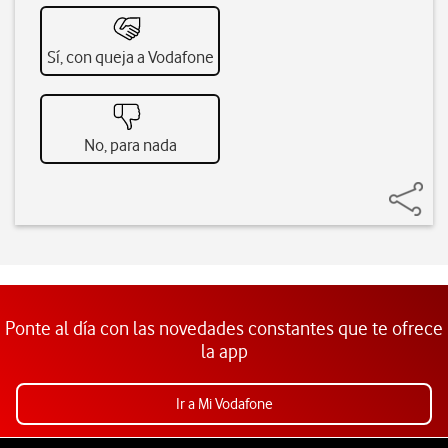
Sí, con queja a Vodafone
No, para nada
Ponte al día con las novedades constantes que te ofrece
la app
Ir a Mi Vodafone
Pie de página de Vodafone