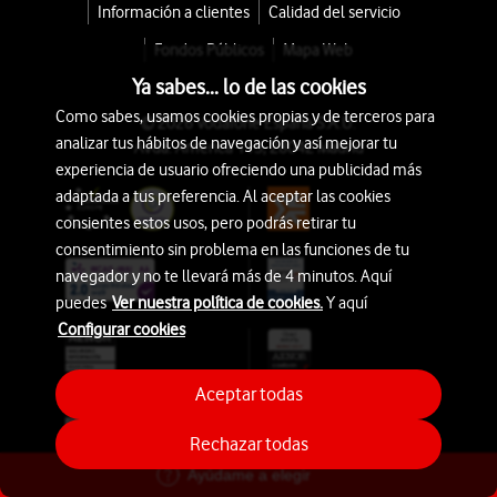
Información a clientes
Calidad del servicio
Fondos Públicos
Mapa Web
Ya sabes... lo de las cookies
Como sabes, usamos cookies propias y de terceros para
© 2026 Vodafone España S.A.U.
analizar tus hábitos de navegación y así mejorar tu
Avda. América 115, 28042 Madrid
experiencia de usuario ofreciendo una publicidad más
adaptada a tus preferencia. Al aceptar las cookies
consientes estos usos, pero podrás retirar tu
consentimiento sin problema en las funciones de tu
navegador y no te llevará más de 4 minutos. Aquí
puedes
Ver nuestra política de cookies.
Y aquí
Configurar cookies
Aceptar todas
Rechazar todas
Ayúdame a elegir