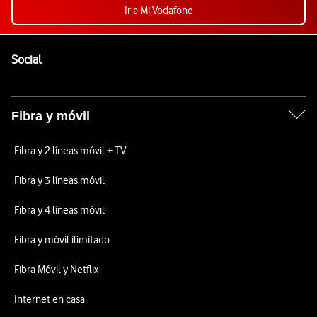
Ir a Mi Vodafone
Pie de página de Vodafone
Enlaces a las redes sociales de Vodafone
Social
Fibra y móvil
Fibra y 2 líneas móvil + TV
Fibra y 3 líneas móvil
Fibra y 4 líneas móvil
Fibra y móvil ilimitado
Fibra Móvil y Netflix
Internet en casa