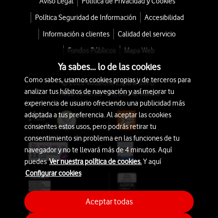
Aviso Legal
Política de Privacidad y Cookies
Política Seguridad de Información
Accesibilidad
Información a clientes
Calidad del servicio
Fondos Públicos
Mapa Web
Ya sabes... lo de las cookies
Como sabes, usamos cookies propias y de terceros para
© 2026 Vodafone España S.A.U.
analizar tus hábitos de navegación y así mejorar tu
Avda. América 115, 28042 Madrid
experiencia de usuario ofreciendo una publicidad más
adaptada a tus preferencia. Al aceptar las cookies
consientes estos usos, pero podrás retirar tu
consentimiento sin problema en las funciones de tu
navegador y no te llevará más de 4 minutos. Aquí
puedes
Ver nuestra política de cookies.
Y aquí
Configurar cookies
Aceptar todas