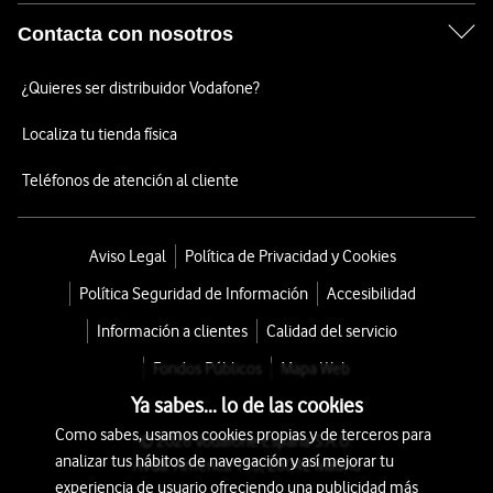
Contacta con nosotros
¿Quieres ser distribuidor Vodafone?
Localiza tu tienda física
Teléfonos de atención al cliente
Aviso Legal
Política de Privacidad y Cookies
Política Seguridad de Información
Accesibilidad
Información a clientes
Calidad del servicio
Fondos Públicos
Mapa Web
Ya sabes... lo de las cookies
Como sabes, usamos cookies propias y de terceros para
© 2026 Vodafone España S.A.U.
analizar tus hábitos de navegación y así mejorar tu
Avda. América 115, 28042 Madrid
experiencia de usuario ofreciendo una publicidad más