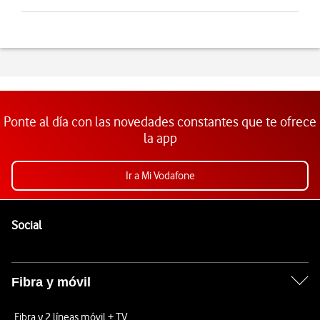
Ponte al día con las novedades constantes que te ofrece
la app
Ir a Mi Vodafone
Pie de página de Vodafone
Enlaces a las redes sociales de Vodafone
Social
Fibra y móvil
Fibra y 2 líneas móvil + TV