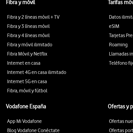
Fibra y móvil
Tarifas móv
Fibra y 2 líneas móvil + TV
Datos ilimi
Fibra y 3 líneas móvil
eSIM
Fibra y 4 líneas móvil
Tarjetas Pr
Fibra y móvil ilimitado
Roaming
Fibra Móvil y Netflix
Llamadas i
Internet en casa
Teléfono fij
Internet 4G en casa ilimitado
Internet 5G en casa
Fibra, móvil y fútbol
Vodafone España
Ofertas y 
App Mi Vodafone
Ofertas nue
Blog Vodafone Conéctate
Ofertas por