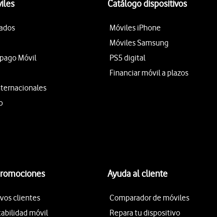
iles
Catálogo dispositivos
tados
Móviles iPhone
Móviles Samsung
epago Móvil
PS5 digital
Financiar móvil a plazos
nternacionales
o
promociones
Ayuda al cliente
vos clientes
Comparador de móviles
tabilidad móvil
Repara tu dispositivo