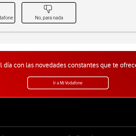
odafone
No, para nada
l día con las novedades constantes que te ofrec
Ir a Mi Vodafone