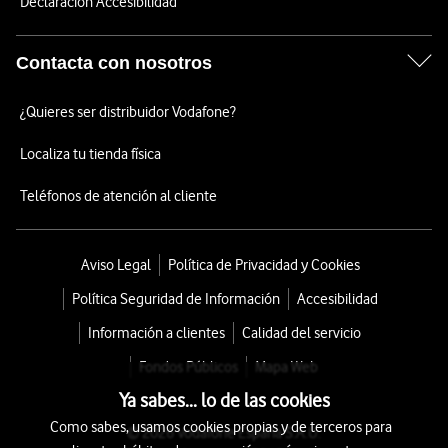
Declaración Accesibilidad
Contacta con nosotros
¿Quieres ser distribuidor Vodafone?
Localiza tu tienda física
Teléfonos de atención al cliente
Aviso Legal
Política de Privacidad y Cookies
Política Seguridad de Información
Accesibilidad
Información a clientes
Calidad del servicio
Fondos Públicos
Mapa Web
Ya sabes... lo de las cookies
Como sabes, usamos cookies propias y de terceros para
© 2026 Vodafone España S.A.U.