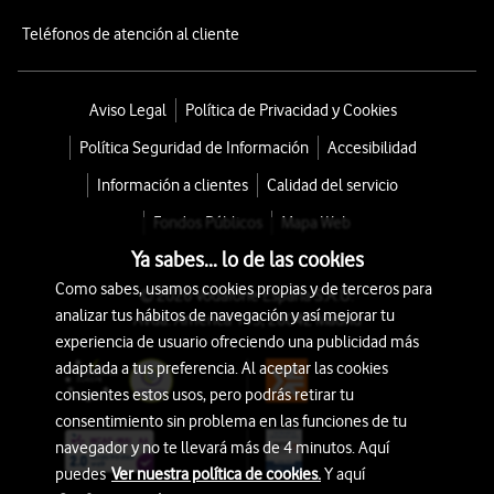
Teléfonos de atención al cliente
Aviso Legal
Política de Privacidad y Cookies
Política Seguridad de Información
Accesibilidad
Información a clientes
Calidad del servicio
Fondos Públicos
Mapa Web
Ya sabes... lo de las cookies
Como sabes, usamos cookies propias y de terceros para
© 2026 Vodafone España S.A.U.
analizar tus hábitos de navegación y así mejorar tu
Avda. América 115, 28042 Madrid
experiencia de usuario ofreciendo una publicidad más
adaptada a tus preferencia. Al aceptar las cookies
consientes estos usos, pero podrás retirar tu
consentimiento sin problema en las funciones de tu
navegador y no te llevará más de 4 minutos. Aquí
puedes
Ver nuestra política de cookies.
Y aquí