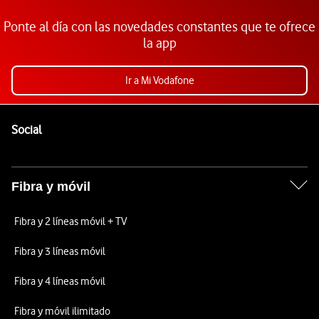
Ponte al día con las novedades constantes que te ofrece
la app
Ir a Mi Vodafone
Pie de página de Vodafone
Enlaces a las redes sociales de Vodafone
Social
Fibra y móvil
Fibra y 2 líneas móvil + TV
Fibra y 3 líneas móvil
Fibra y 4 líneas móvil
Fibra y móvil ilimitado