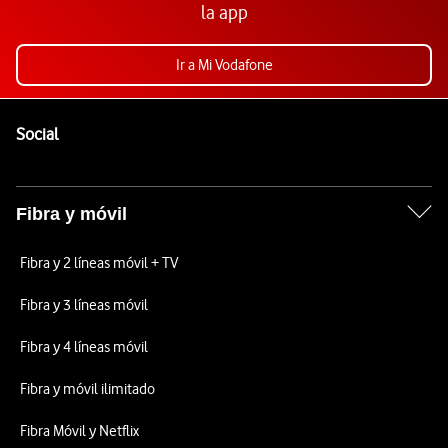
la app
Ir a Mi Vodafone
Pie de página de Vodafone
Enlaces a las redes sociales de Vodafone
Social
Fibra y móvil
Fibra y 2 líneas móvil + TV
Fibra y 3 líneas móvil
Fibra y 4 líneas móvil
Fibra y móvil ilimitado
Fibra Móvil y Netflix