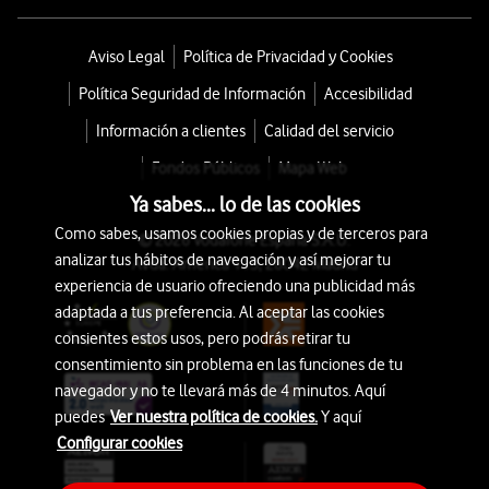
Aviso Legal
Política de Privacidad y Cookies
Política Seguridad de Información
Accesibilidad
Información a clientes
Calidad del servicio
Fondos Públicos
Mapa Web
Ya sabes... lo de las cookies
Como sabes, usamos cookies propias y de terceros para
© 2026 Vodafone España S.A.U.
analizar tus hábitos de navegación y así mejorar tu
Avda. América 115, 28042 Madrid
experiencia de usuario ofreciendo una publicidad más
adaptada a tus preferencia. Al aceptar las cookies
consientes estos usos, pero podrás retirar tu
consentimiento sin problema en las funciones de tu
navegador y no te llevará más de 4 minutos. Aquí
puedes
Ver nuestra política de cookies.
Y aquí
Configurar cookies