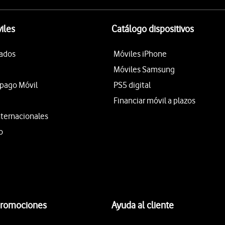
iles
Catálogo dispositivos
tados
Móviles iPhone
Móviles Samsung
epago Móvil
PS5 digital
Financiar móvil a plazos
nternacionales
o
promociones
Ayuda al cliente