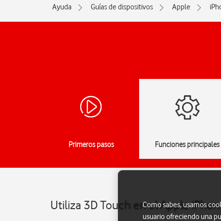
Ayuda
Guías de dispositivos
Apple
iPh
Primeros pasos
Funciones principales
Utiliza 3D Touch en el Apple iPhon
Como sabes, usamos cookie
usuario ofreciendo una pu