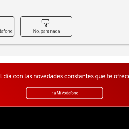
odafone
No, para nada
l día con las novedades constantes que te ofrec
Ir a Mi Vodafone