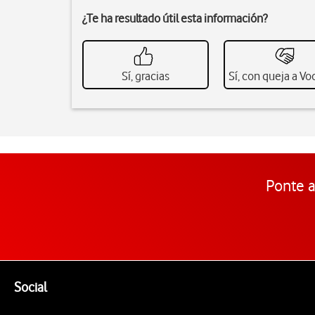
¿Te ha resultado útil esta información?
Sí, gracias
Sí, con queja a V
Ponte a
Pie de página de Vodafone
Enlaces a las redes sociales de Vodafone
Social