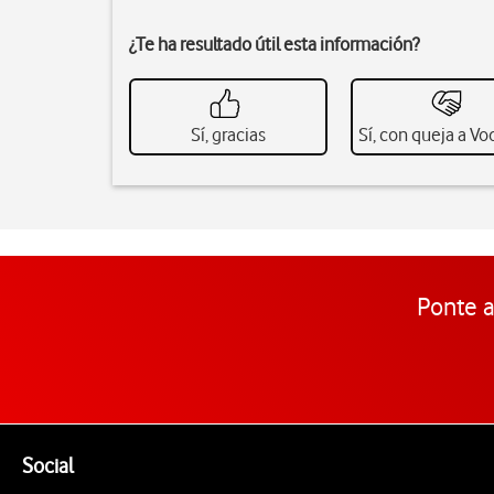
¿Te ha resultado útil esta información?
Sí, gracias
Sí, con queja a V
Ponte a
Pie de página de Vodafone
Enlaces a las redes sociales de Vodafone
Social