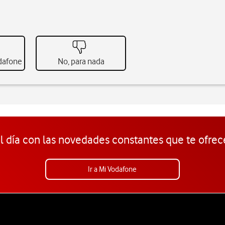
odafone
No, para nada
l día con las novedades constantes que te ofrec
Ir a Mi Vodafone