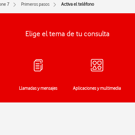
one 7
Primeros pasos
Activa el teléfono
Elige el tema de tu consulta
Llamadas y mensajes
Aplicaciones y multimedia