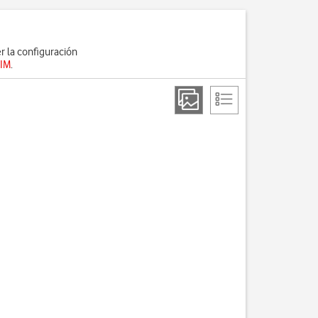
er la configuración
SIM
.