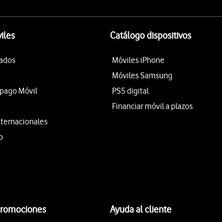
iles
Catálogo dispositivos
tados
Móviles iPhone
Móviles Samsung
epago Móvil
PS5 digital
Financiar móvil a plazos
nternacionales
o
promociones
Ayuda al cliente