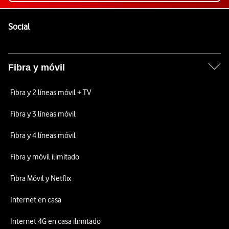
Pie de página de Vodafone
Enlaces a las redes sociales de Vodafone
Social
Fibra y móvil
Fibra y 2 líneas móvil + TV
Fibra y 3 líneas móvil
Fibra y 4 líneas móvil
Fibra y móvil ilimitado
Fibra Móvil y Netflix
Internet en casa
Internet 4G en casa ilimitado