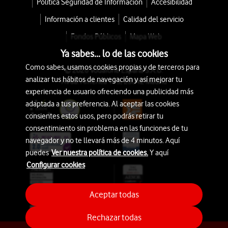
Política Seguridad de Información
Accesibilidad
Información a clientes
Calidad del servicio
Fondos Públicos
Mapa Web
Ya sabes... lo de las cookies
Como sabes, usamos cookies propias y de terceros para
© 2026 Vodafone España S.A.U.
analizar tus hábitos de navegación y así mejorar tu
Avda. América 115, 28042 Madrid
experiencia de usuario ofreciendo una publicidad más
adaptada a tus preferencia. Al aceptar las cookies
consientes estos usos, pero podrás retirar tu
consentimiento sin problema en las funciones de tu
navegador y no te llevará más de 4 minutos. Aquí
puedes
Ver nuestra política de cookies.
Y aquí
Configurar cookies
Aceptar todas
Rechazar todas