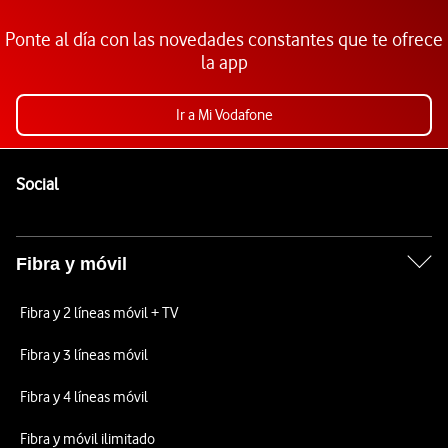
Ponte al día con las novedades constantes que te ofrece
la app
Ir a Mi Vodafone
Pie de página de Vodafone
Enlaces a las redes sociales de Vodafone
Social
Fibra y móvil
Fibra y 2 líneas móvil + TV
Fibra y 3 líneas móvil
Fibra y 4 líneas móvil
Fibra y móvil ilimitado