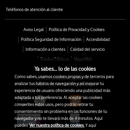
Teléfonos de atención al cliente
Aviso Legal
Política de Privacidad y Cookies
Política Seguridad de Información
Accesibilidad
Información a clientes
Calidad del servicio
Fondos Públicos
Mapa Web
Ya sabes... lo de las cookies
Como sabes, usamos cookies propias y de terceros para
© 2026 Vodafone España S.A.U.
analizar tus hábitos de navegación y así mejorar tu
Avda. América 115, 28042 Madrid
experiencia de usuario ofreciendo una publicidad más
adaptada a tus preferencia. Al aceptar las cookies
consientes estos usos, pero podrás retirar tu
consentimiento sin problema en las funciones de tu
navegador y no te llevará más de 4 minutos. Aquí
puedes
Ver nuestra política de cookies.
Y aquí