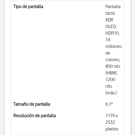
Tipo de pantalla
Pantalla
táctil
XDR
OLED,
HDR10,
16
millones
de
colores,
800 nits
(HBM),
1200
nits
(máx.)
Tamaño de pantalla
6,1"
Resolución de pantalla
1170 x
2532
píxeles