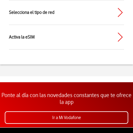
Selecciona el tipo de red
Activa la eSIM
Ponte al día con las novedades constantes que te ofrece
la app
Ir a Mi Vodafone
Pie de página de Vodafone