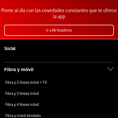
Ponte al día con las novedades constantes que te ofrece
la app
Ir a Mi Vodafone
Pie de página de Vodafone
Enlaces a las redes sociales de Vodafone
Social
Fibra y móvil
Fibra y 2 líneas móvil + TV
Fibra y 3 líneas móvil
Fibra y 4 líneas móvil
Fibra y móvil ilimitado