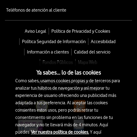
Teléfonos de atención al cliente
Aviso Legal
Política de Privacidad y Cookies
Política Seguridad de Información
Accesibilidad
Información a clientes
Calidad del servicio
Fondos Públicos
Mapa Web
Ya sabes... lo de las cookies
Como sabes, usamos cookies propias y de terceros para
© 2026 Vodafone España S.A.U.
analizar tus hábitos de navegación y así mejorar tu
Avda. América 115, 28042 Madrid
experiencia de usuario ofreciendo una publicidad más
adaptada a tus preferencia. Al aceptar las cookies
consientes estos usos, pero podrás retirar tu
consentimiento sin problema en las funciones de tu
navegador y no te llevará más de 4 minutos. Aquí
puedes
Ver nuestra política de cookies.
Y aquí