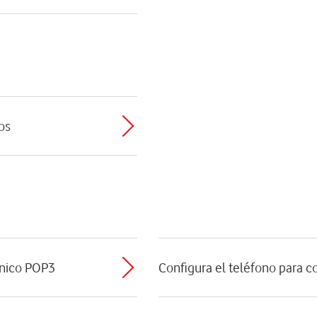
os
ónico POP3
Configura el teléfono para c