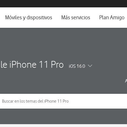
da e idioma
Móviles y dispositivos
Más servicios
Plan Amigo
fone TV
Móviles
Alianza Vodafone e Iberdrola
il 5G
Imagen y Sonido
Servicios avanzados
tura
Ver todos
le iPhone 11 Pro
iOS 16.0
dencias