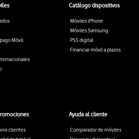
iles
Catálogo dispositivos
tados
Móviles iPhone
Móviles Samsung
epago Móvil
PS5 digital
Financiar móvil a plazos
nternacionales
o
promociones
Ayuda al cliente
vos clientes
Comparador de móviles