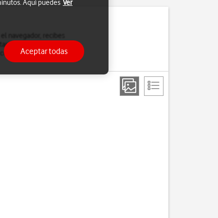
 minutos. Aquí puedes
Ver
 el navegador, recibes
tarjeta SIM. Si una vez
Aceptar todas
 cómo configurar el APN