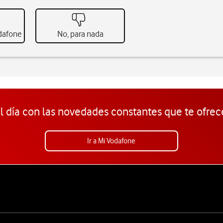
odafone
No, para nada
l día con las novedades constantes que te ofrec
Ir a Mi Vodafone