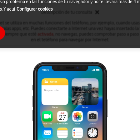
 sin problema en las funciones de tu navegador y no te llevará más de 4
s.
Y aquí
Configurar cookies
Descripción de tu consulta
et se utiliza en muchas funciones del teléfono, por ejemplo, cuando usas
stalas apps, etc. Puedes conectarte a Internet una vez hayas insertado la 
, y siempre que esté
activada
, no navegas, puedes comprobar paso a paso
en el teléfono para navegar por Internet.