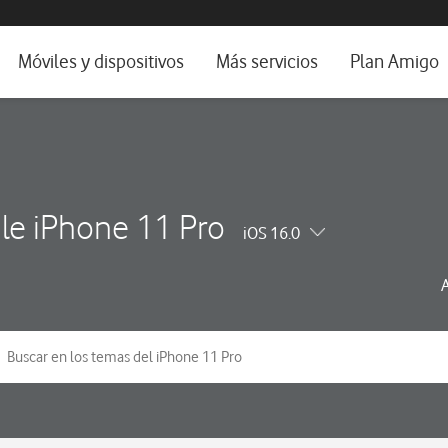
da e idioma
Móviles y dispositivos
Más servicios
Plan Amigo
fone TV
Móviles
Alianza Vodafone e Iberdrola
il 5G
Imagen y Sonido
Servicios avanzados
tura
Ver todos
le iPhone 11 Pro
iOS 16.0
dencias