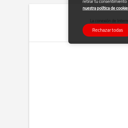
retirar tu consentimiento
nuestra política de cookie
La conexión de Intern
correo electrónico, in
Rechazar todas
insertada la tarjeta SIM