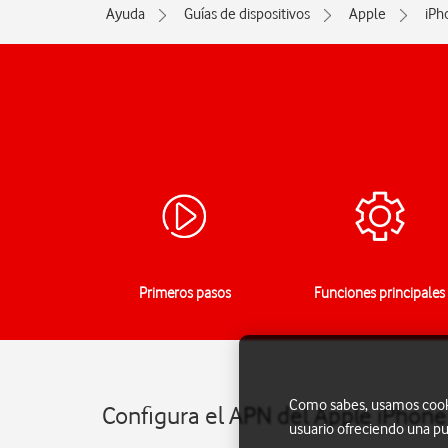
Ayuda
Guías de dispositivos
Apple
iPh
Primeros pasos
Funciones principales
Como sabes, usamos cookie
Configura el APN del Apple iPhone 
usuario ofreciendo una pu