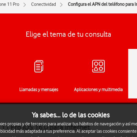
one 11 Pro
Conectividad
Configura el APN del teléfono para I
Elige el tema de tu consulta
Llamadas y mensajes
Aplicaciones y multimedia
Ya sabes... lo de las cookies
s propias y de terceros para analizar tus hábitos de navegación y así me
11 Pro iOS 16.0 para Internet.
blicidad más adaptada a tus preferencia. Al aceptar las cookies consiente