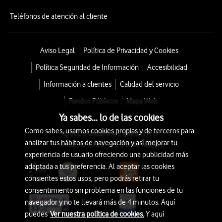
Teléfonos de atención al cliente
Aviso Legal
Política de Privacidad y Cookies
Política Seguridad de Información
Accesibilidad
Información a clientes
Calidad del servicio
Fondos Públicos
Mapa Web
Ya sabes... lo de las cookies
Como sabes, usamos cookies propias y de terceros para
© 2026 Vodafone España S.A.U.
analizar tus hábitos de navegación y así mejorar tu
Avda. América 115, 28042 Madrid
experiencia de usuario ofreciendo una publicidad más
adaptada a tus preferencia. Al aceptar las cookies
consientes estos usos, pero podrás retirar tu
consentimiento sin problema en las funciones de tu
navegador y no te llevará más de 4 minutos. Aquí
puedes
Ver nuestra política de cookies.
Y aquí