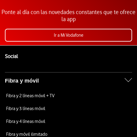
Ponte al día con las novedades constantes que te ofrece
la app
Ir a Mi Vodafone
Pie de página de Vodafone
Enlaces a las redes sociales de Vodafone
Social
Fibra y móvil
Fibra y 2 líneas móvil + TV
Fibra y 3 líneas móvil
Fibra y 4 líneas móvil
Fibra y móvil ilimitado