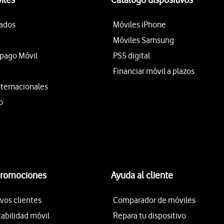
tados
Móviles iPhone
Móviles Samsung
epago Móvil
PS5 digital
Financiar móvil a plazos
nternacionales
o
promociones
Ayuda al cliente
vos clientes
Comparador de móviles
tabilidad móvil
Repara tu dispositivo