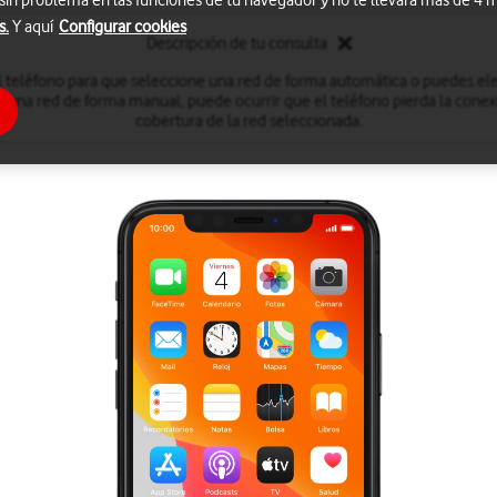
 sin problema en las funciones de tu navegador y no te llevará más de 4
s.
Y aquí
Configurar cookies
Descripción de tu consulta
l teléfono para que seleccione una red de forma automática o puedes ele
 una red de forma manual, puede ocurrir que el teléfono pierda la conexi
cobertura de la red seleccionada.