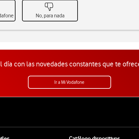
odafone
No, para nada
l día con las novedades constantes que te ofrec
Ir a Mi Vodafone
iles
Catálogo dispositivos