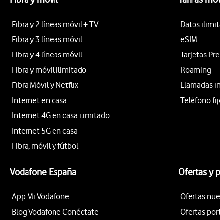
Fibra y 2 líneas móvil + TV
Datos ilimi
Fibra y 3 líneas móvil
eSIM
Fibra y 4 líneas móvil
Tarjetas Pr
Fibra y móvil ilimitado
Roaming
Fibra Móvil y Netflix
Llamadas i
Internet en casa
Teléfono fij
Internet 4G en casa ilimitado
Internet 5G en casa
Fibra, móvil y fútbol
Vodafone España
Ofertas y 
App Mi Vodafone
Ofertas nue
Blog Vodafone Conéctate
Ofertas por