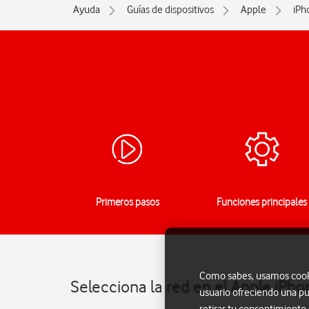
Ayuda
Guías de dispositivos
Apple
iPh
Primeros pasos
Funciones principales
Como sabes, usamos cookie
Selecciona la red en el Apple iPho
usuario ofreciendo una pu