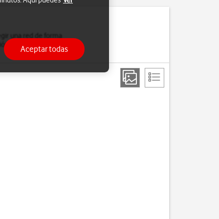
 minutos. Aquí puedes
Ver
gir una red de forma
ón si sales del área de
Aceptar todas