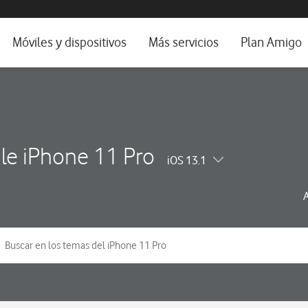
da e idioma
Móviles y dispositivos
Más servicios
Plan Amigo
fone TV
Móviles
Alianza Vodafone e Iberdrola
il 5G
Imagen y Sonido
Servicios avanzados
tura
Ver todos
le iPhone 11 Pro
iOS 13.1
dencias