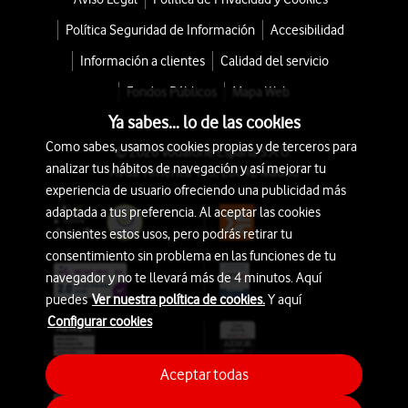
Política Seguridad de Información
Accesibilidad
Información a clientes
Calidad del servicio
Fondos Públicos
Mapa Web
Ya sabes... lo de las cookies
Como sabes, usamos cookies propias y de terceros para
© 2026 Vodafone España S.A.U.
analizar tus hábitos de navegación y así mejorar tu
Avda. América 115, 28042 Madrid
experiencia de usuario ofreciendo una publicidad más
adaptada a tus preferencia. Al aceptar las cookies
consientes estos usos, pero podrás retirar tu
consentimiento sin problema en las funciones de tu
navegador y no te llevará más de 4 minutos. Aquí
puedes
Ver nuestra política de cookies.
Y aquí
Configurar cookies
Aceptar todas