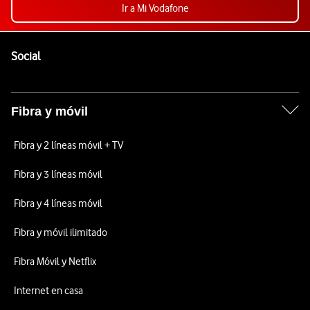
Ir a Mi Vodafone
Pie de página de Vodafone
Enlaces a las redes sociales de Vodafone
Social
Fibra y móvil
Fibra y 2 líneas móvil + TV
Fibra y 3 líneas móvil
Fibra y 4 líneas móvil
Fibra y móvil ilimitado
Fibra Móvil y Netflix
Internet en casa