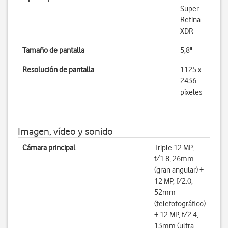
Super
Retina
XDR
Tamaño de pantalla
5,8"
Resolución de pantalla
1125 x
2436
píxeles
Imagen, vídeo y sonido
Cámara principal
Triple 12 MP,
f/1.8, 26mm
(gran angular) +
12 MP, f/2.0,
52mm
(telefotográfico)
+ 12 MP, f/2.4,
13mm (ultra