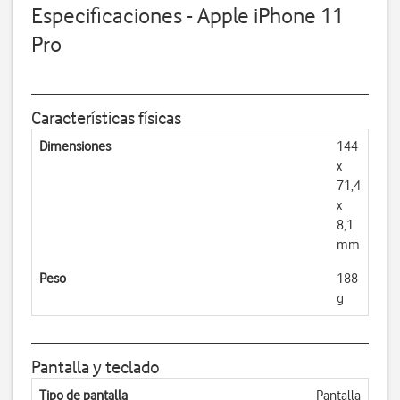
Especificaciones - Apple iPhone 11
Pro
Características físicas
Dimensiones
144
x
71,4
x
8,1
mm
Peso
188
g
Pantalla y teclado
Tipo de pantalla
Pantalla