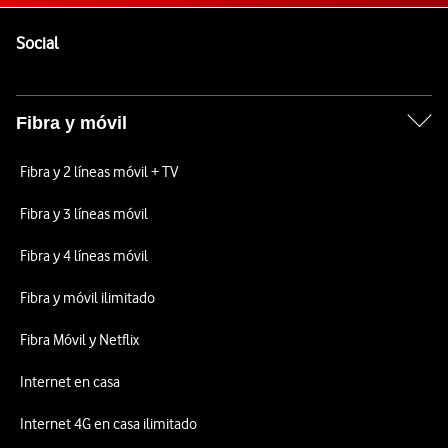
Pie de página de Vodafone
Enlaces a las redes sociales de Vodafone
Social
Fibra y móvil
Fibra y 2 líneas móvil + TV
Fibra y 3 líneas móvil
Fibra y 4 líneas móvil
Fibra y móvil ilimitado
Fibra Móvil y Netflix
Internet en casa
Internet 4G en casa ilimitado