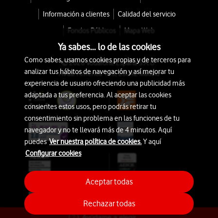
Información a clientes
Calidad del servicio
Fondos Públicos
Mapa Web
Ya sabes... lo de las cookies
Como sabes, usamos cookies propias y de terceros para
© 2026 Vodafone España S.A.U.
analizar tus hábitos de navegación y así mejorar tu
Avda. América 115, 28042 Madrid
experiencia de usuario ofreciendo una publicidad más
adaptada a tus preferencia. Al aceptar las cookies
consientes estos usos, pero podrás retirar tu
consentimiento sin problema en las funciones de tu
navegador y no te llevará más de 4 minutos. Aquí
puedes
Ver nuestra política de cookies.
Y aquí
Configurar cookies
Aceptar todas
Rechazar todas
Ayúdame a elegir