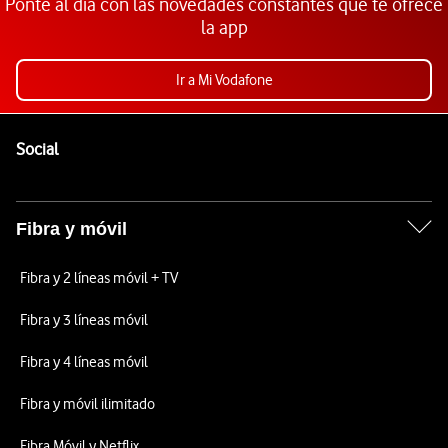
Ponte al día con las novedades constantes que te ofrece
la app
Ir a Mi Vodafone
Pie de página de Vodafone
Enlaces a las redes sociales de Vodafone
Social
Fibra y móvil
Fibra y 2 líneas móvil + TV
Fibra y 3 líneas móvil
Fibra y 4 líneas móvil
Fibra y móvil ilimitado
Fibra Móvil y Netflix