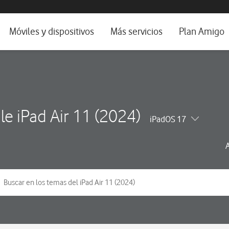
da e idioma
Móviles y dispositivos
Más servicios
Plan Amigo
fone TV
Móviles
Alianza Vodafone e Iberdrola
il 5G
Imagen y Sonido
Servicios avanzados
tura
Ver todos
le iPad Air 11 (2024)
iPadOS 17
dencias