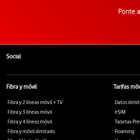
Ponte a
Pie de página de Vodafone
Enlaces a las redes sociales de Vodafone
Social
Fibra y móvil
Tarifas móv
Fibra y 2 líneas móvil + TV
Datos ilimi
Fibra y 3 líneas móvil
eSIM
Fibra y 4 líneas móvil
Tarjetas Pr
Fibra y móvil ilimitado
Roaming