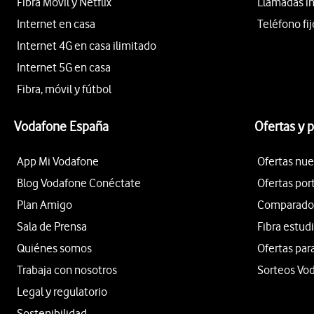
Fibra Móvil y Netflix
Llamadas i
Internet en casa
Teléfono fij
Internet 4G en casa ilimitado
Internet 5G en casa
Fibra, móvil y fútbol
Vodafone España
Ofertas y 
App Mi Vodafone
Ofertas nue
Blog Vodafone Conéctate
Ofertas por
Plan Amigo
Comparador 
Sala de Prensa
Fibra estud
Quiénes somos
Ofertas par
Trabaja con nosotros
Sorteos Vo
Legal y regulatorio
Sostenibilidad