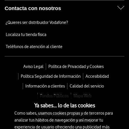
Contacta con nosotros
¿Quieres ser distribuidor Vodafone?
Localiza tu tienda física
Teléfonos de atención al cliente
Aviso Legal
Política de Privacidad y Cookies
Política Seguridad de Información
Accesibilidad
Información a clientes
Calidad del servicio
Fondos Públicos
Mapa Web
Ya sabes... lo de las cookies
Como sabes, usamos cookies propias y de terceros para
© 2026 Vodafone España S.A.U.
analizar tus hábitos de navegación y así mejorar tu
Avda. América 115, 28042 Madrid
experiencia de usuario ofreciendo una publicidad más