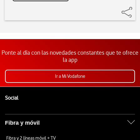
Ponte al día con las novedades constantes que te ofrece
la app
Ir a Mi Vodafone
Pie de página de Vodafone
Enlaces a las redes sociales de Vodafone
Social
Fibra y móvil
Fibra y 2 líneas móvil + TV