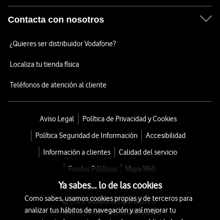
Contacta con nosotros
¿Quieres ser distribuidor Vodafone?
Localiza tu tienda física
Teléfonos de atención al cliente
Aviso Legal
Política de Privacidad y Cookies
Política Seguridad de Información
Accesibilidad
Información a clientes
Calidad del servicio
Fondos Públicos
Mapa Web
Ya sabes... lo de las cookies
Como sabes, usamos cookies propias y de terceros para
© 2026 Vodafone España S.A.U.
analizar tus hábitos de navegación y así mejorar tu
Avda. América 115, 28042 Madrid