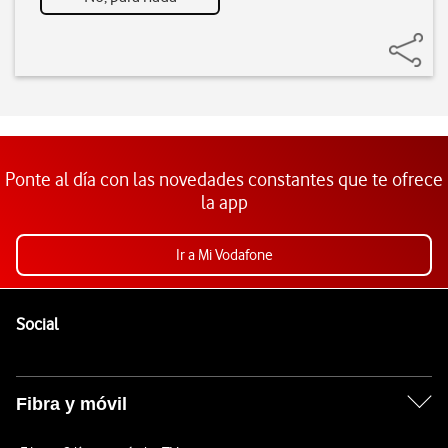
Ponte al día con las novedades constantes que te ofrece
la app
Ir a Mi Vodafone
Pie de página de Vodafone
Enlaces a las redes sociales de Vodafone
Social
Fibra y móvil